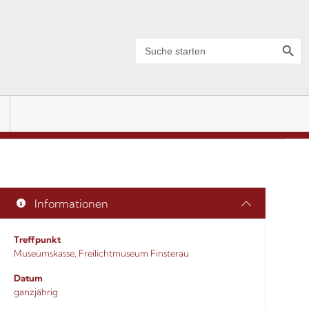
Search Button
Search
for:
Informationen
Treffpunkt
Museumskasse, Freilichtmuseum Finsterau
Datum
ganzjährig