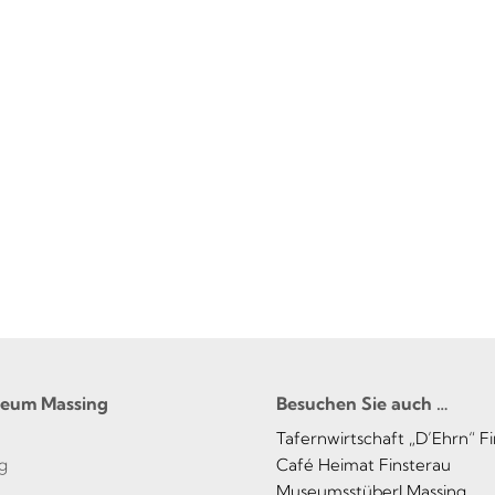
seum Massing
Besuchen Sie auch …
Tafernwirtschaft „D’Ehrn“ F
g
Café Heimat Finsterau
Museumsstüberl Massing