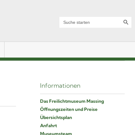
Search Button
Search
for:
Informationen
Das Freilichtmuseum Massing
Öffnungszeiten und Preise
Übersichtsplan
Anfahrt
Museumsteam