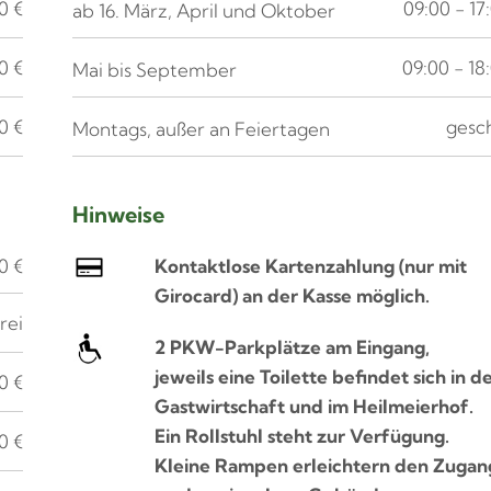
0 €
09:00 - 17
ab 16. März, April und Oktober
0 €
09:00 - 18
Mai bis September
0 €
gesc
Montags, außer an Feiertagen
Hinweise
t
Kontaktlose Kartenzahlung (nur mit
0 €
Girocard)
an der Kasse möglich.
frei
2 PKW-Parkplätze am Eingang,
jeweils eine Toilette befindet sich in d
0 €
Gastwirtschaft und im Heilmeierhof.
Ein Rollstuhl steht zur Verfügung.
0 €
Kleine Rampen erleichtern den Zugan