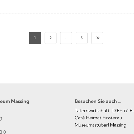
1
2
…
5
seum Massing
Besuchen Sie auch …
Tafernwirtschaft „D’Ehrn“ F
g
Café Heimat Finsterau
Museumsstüberl Massing
3 0