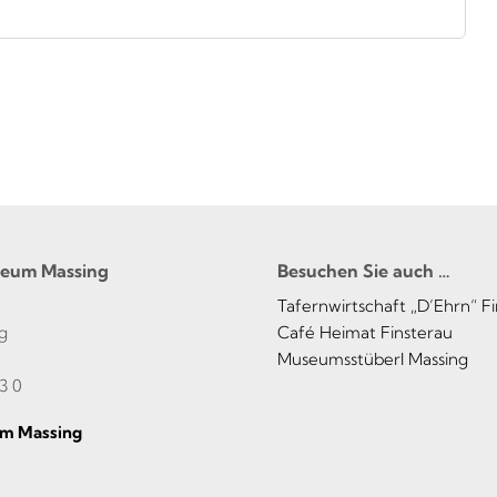
seum Massing
Besuchen Sie auch …
Tafernwirtschaft „D’Ehrn“ F
g
Café Heimat Finsterau
Museumsstüberl Massing
3 0
m Massing