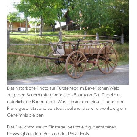
Das historische Photo aus Fürsteneck im Bayerischen Wald
zeigt den Bauern mit seinem alten Baumann. Die Zügel hielt
natürlich der Bauer selbst. Was sich auf der „Bruck“ unter der
Plane geschützt und versteckt befand, das wird wohl ewig ein
Geheimnis bleiben.
Das Freilichtmuseum Finsterau besitzt ein gut erhaltenes
Rosswagl aus dem Bestand des Petzi-Hofs.