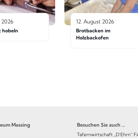
t 2026
12. August 2026
t hobeln
Brotbacken im
Holzbackofen
seum Massing
Besuchen Sie auch …
Tafernwirtschaft „D’Ehrn“ F