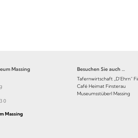
seum Massing
Besuchen Sie auch …
Tafernwirtschaft „D’Ehrn“ F
g
Café Heimat Finsterau
Museumsstüberl Massing
3 0
m Massing