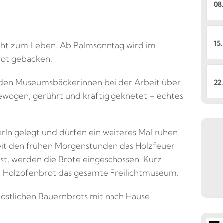
08.
15.
acht zum Leben. Ab Palmsonntag wird im
rot gebacken.
 den Museumsbäckerinnen bei der Arbeit über
22.
ewogen, gerührt und kräftig geknetet – echtes
rln gelegt und dürfen ein weiteres Mal ruhen.
seit den frühen Morgenstunden das Holzfeuer
 ist, werden die Brote eingeschossen. Kurz
em Holzofenbrot das gesamte Freilichtmuseum.
 köstlichen Bauernbrots mit nach Hause