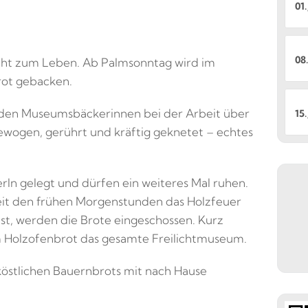
01.
08.
acht zum Leben. Ab Palmsonntag wird im
rot gebacken.
 den Museumsbäckerinnen bei der Arbeit über
15.
ewogen, gerührt und kräftig geknetet – echtes
rln gelegt und dürfen ein weiteres Mal ruhen.
seit den frühen Morgenstunden das Holzfeuer
 ist, werden die Brote eingeschossen. Kurz
em Holzofenbrot das gesamte Freilichtmuseum.
 köstlichen Bauernbrots mit nach Hause