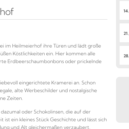
rhof
14.
21.
ei im Heilmeierhof ihre Türen und lädt große
 süßen Köstlichkeiten ein. Hier kommen alle
28.
zarte Erdbeerschaumbonbons oder prickelnde
liebevoll eingerichtete Kramerei an. Schon
Regale, alte Werbeschilder und nostalgische
ne Zeiten.
dazumal oder Schokolinsen, die auf der
st ein kleines Stück Geschichte und lässt sich
as Jung und Alt gleichermaßen verzaubert.