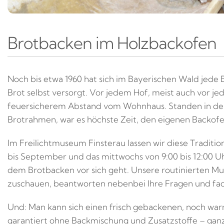
Brotbacken im Holzbackofen
Noch bis etwa 1960 hat sich im Bayerischen Wald jed
Brot selbst versorgt. Vor jedem Hof, meist auch vor je
feuersicherem Abstand vom Wohnhaus. Standen in der 
Brotrahmen, war es höchste Zeit, den eigenen Backof
Im Freilichtmuseum Finsterau lassen wir diese Traditi
bis September und das mittwochs von 9:00 bis 12:00 U
dem Brotbacken vor sich geht. Unsere routinierten Mu
zuschauen, beantworten nebenbei Ihre Fragen und fach
Und: Man kann sich einen frisch gebackenen, noch wa
garantiert ohne Backmischung und Zusatzstoffe – ganz 